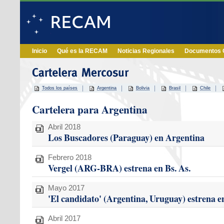
Inicio
Qué es la RECAM
Noticias Regionales
Documentos O
Todos los países
Argentina
Bolivia
Brasil
Chile
Cartelera para Argentina
Abril 2018
Los Buscadores (Paraguay) en Argentina
Febrero 2018
Vergel (ARG-BRA) estrena en Bs. As.
Mayo 2017
'El candidato' (Argentina, Uruguay) estrena 
Abril 2017