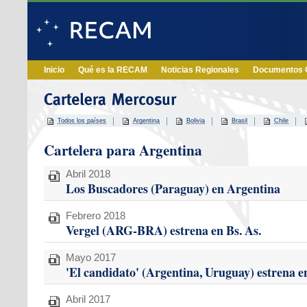
Inicio
Qué es la RECAM
Noticias Regionales
Documentos O
Todos los países
Argentina
Bolivia
Brasil
Chile
Cartelera para Argentina
Abril 2018
Los Buscadores (Paraguay) en Argentina
Febrero 2018
Vergel (ARG-BRA) estrena en Bs. As.
Mayo 2017
'El candidato' (Argentina, Uruguay) estrena 
Abril 2017