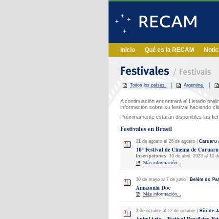
Inicio
Qué es la RECAM
Notic
Todos los países
Argentina
A continuación encontrará el Listado preli
información sobre su festival haciendo cl
Próximamente estarán disponibles las fi
Festivales en Brasil
21 de agosto al 26 de agosto |
Caruaru
10º Festival de Cinema de Caruaru
Inscripciones:
10 de abril, 2023 al 10 
Más información...
30 de mayo al 7 de junio |
Belém do Pa
Amazonia Doc
Más información...
3 de octubre al 12 de octubre |
Río de J