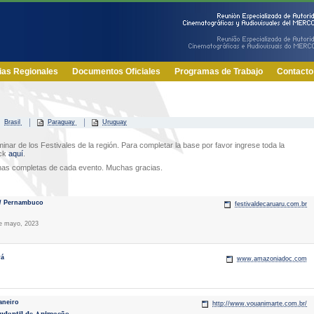
ias Regionales
Documentos Oficiales
Programas de Trabajo
Contacto
Brasil
Paraguay
Uruguay
minar de los Festivales de la región. Para completar la base por favor ingrese toda la
ick
aquí
.
chas completas de cada evento. Muchas gracias.
 / Pernambuco
festivaldecaruaru.com.br
de mayo, 2023
rá
www.amazoniadoc.com
aneiro
http://www.vouanimarte.com.br/