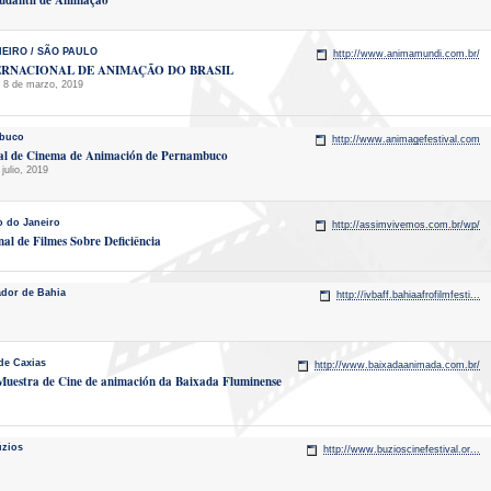
tudantil de Animação
NEIRO / SÃO PAULO
http://www.animamundi.com.br/
TERNACIONAL DE ANIMAÇÃO DO BRASIL
l 8 de marzo, 2019
buco
http://www.animagefestival.com
onal de Cinema de Animación de Pernambuco
julio, 2019
o do Janeiro
http://assimvivemos.com.br/wp/
nal de Filmes Sobre Deficiência
ador de Bahia
http://ivbaff.bahiaafrofilmfesti...
de Caxias
http://www.baixadaanimada.com.br/
uestra de Cine de animación da Baixada Fluminense
zios
http://www.buzioscinefestival.or...