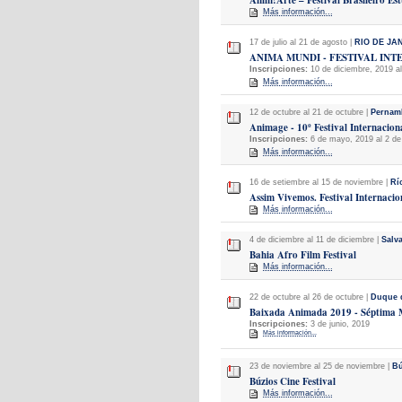
Anim!Arte – Festival Brasileiro Es
Más información...
17 de julio al 21 de agosto |
RIO DE JA
ANIMA MUNDI - FESTIVAL IN
Inscripciones:
10 de diciembre, 2019 a
Más información...
12 de octubre al 21 de octubre |
Pernam
Animage - 10º Festival Internaci
Inscripciones:
6 de mayo, 2019 al 2 de 
Más información...
16 de setiembre al 15 de noviembre |
Rí
Assim Vivemos. Festival Internacio
Más información...
4 de diciembre al 11 de diciembre |
Salv
Bahia Afro Film Festival
Más información...
22 de octubre al 26 de octubre |
Duque 
Baixada Animada 2019 - Séptima M
Inscripciones:
3 de junio, 2019
Más información...
23 de noviembre al 25 de noviembre |
Bú
Búzios Cine Festival
Más información...