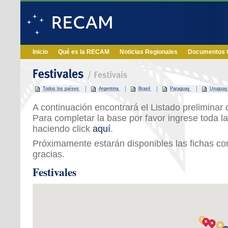
Inicio
Qué es la RECAM
Noticias Regionales
Documentos O
Todos los países
Argentina
Brasil
Paraguay
Uruguay
A continuación encontrará el Listado preliminar d
Para completar la base por favor ingrese toda la
haciendo click
aquí
.
Próximamente estarán disponibles las fichas c
gracias.
Festivales