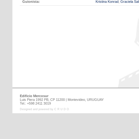
Guionista:
Kristina Konrad
,
Graciela Sa
Edificio Mercosur
Luis Piera 1992 PB, CP 11200 | Montevideo, URUGUAY
Tel.: +598 2411 3019
Designed and powered by C R U D O