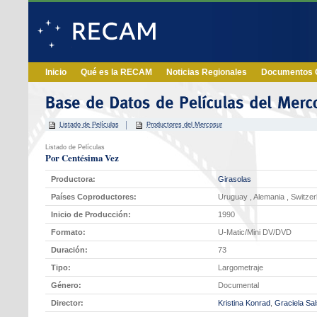
Inicio
Qué es la RECAM
Noticias Regionales
Documentos O
Listado de Películas
Productores del Mercosur
Listado de Películas
Por Centésima Vez
Productora:
Girasolas
Países Coproductores:
Uruguay , Alemania , Switzer
Inicio de Producción:
1990
Formato:
U-Matic/Mini DV/DVD
Duración:
73
Tipo:
Largometraje
Género:
Documental
Director:
Kristina Konrad
,
Graciela Sa