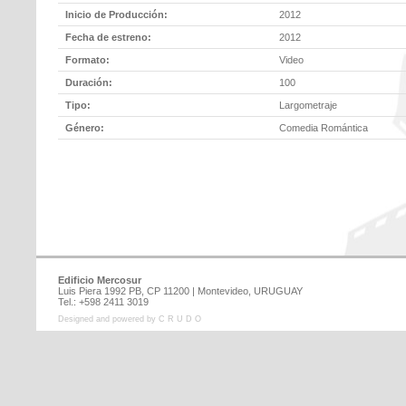
Inicio de Producción:
2012
Fecha de estreno:
2012
Formato:
Video
Duración:
100
Tipo:
Largometraje
Género:
Comedia Romántica
Edificio Mercosur
Luis Piera 1992 PB, CP 11200 | Montevideo, URUGUAY
Tel.: +598 2411 3019
Designed and powered by C R U D O