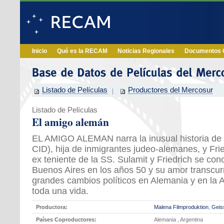
Inicio
Qué es la RECAM
Noticias Regionales
Documentos O
Listado de Películas
Productores del Mercosur
Listado de Películas
El amigo alemán
EL AMIGO ALEMAN narra la inusual historia d
CID), hija de inmigrantes judeo-alemanes, y Fr
ex teniente de la SS. Sulamit y Friedrich se co
Buenos Aires en los años 50 y su amor transcurr
grandes cambios políticos en Alemania y en la 
toda una vida.
Productora:
Malena Filmproduktion
,
Geis
Países Coproductores:
Alemania , Argentina