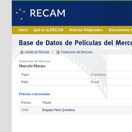
Inicio
Qué es la RECAM
Noticias Regionales
Documentos O
Listado de Películas
Productores del Mercosur
Productores del Mercosur
Marcelo Moraes
Tipo:
Guionistas
País:
Brasil
Películas relacionadas
Fecha
Título
2008
Brigada Pára-Quedista