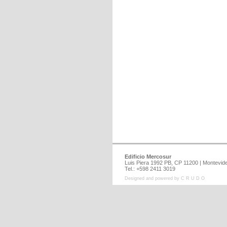
Edificio Mercosur
Luis Piera 1992 PB, CP 11200 | Montev
Tel.: +598 2411 3019
Designed and powered by C R U D O