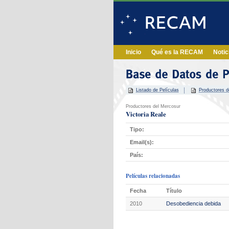
Inicio
Qué es la RECAM
Notic
Listado de Películas
Productores d
Productores del Mercosur
Victoria Reale
Tipo:
Email(s):
País:
Películas relacionadas
Fecha
Título
2010
Desobediencia debida