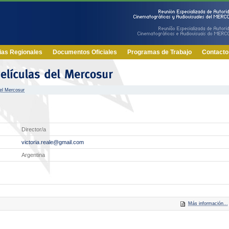
ias Regionales
Documentos Oficiales
Programas de Trabajo
Contacto
el Mercosur
Director/a
victoria.reale@gmail.com
Argentina
Más información...