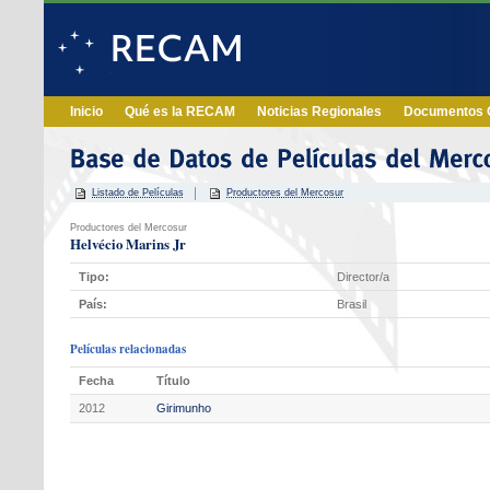
Inicio
Qué es la RECAM
Noticias Regionales
Documentos O
Listado de Películas
Productores del Mercosur
Productores del Mercosur
Helvécio Marins Jr
Tipo:
Director/a
País:
Brasil
Películas relacionadas
Fecha
Título
2012
Girimunho