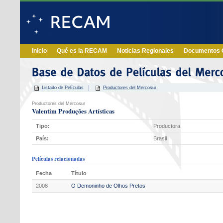
Inicio
Qué es la RECAM
Noticias Regionales
Documentos O
Listado de Películas
Productores del Mercosur
Productores del Mercosur
Valentim Produções Artísticas
Tipo:
Productora
País:
Brasil
Películas relacionadas
Fecha
Título
2008
O Demoninho de Olhos Pretos