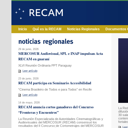
Inicio
Qué es la RECAM
Noticias Regionales
Documentos O
29 de junio, 2026
MERCOSUR Audiovisual, SPL e INAP impulsan Acta
RECAM en guaraní
XLVI Reunión Ordinaria PPT Paraguay
Leer artículo
23 de junio, 2026
RECAM participa en Seminario Accesibilidad
“Cinema Brasileiro de Todos e para Todos” en Recife
Leer artículo
14 de mayo, 2026
RECAM anuncia cortos ganadores del Concurso
La Red
“Fronteras y Encuentros”
difusi
30 sala
conten
La Reunión Especializada de Autoridades Cinematográficas y
fortale
Audiovisuales del MERCOSUR (RECAM) consensuó los
resultados del II Concurso de Cortometrajes del MERCOSUR
Lee