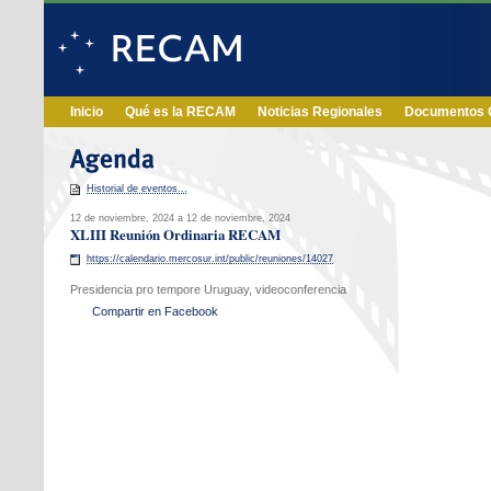
Inicio
Qué es la RECAM
Noticias Regionales
Documentos O
Historial de eventos...
12 de noviembre, 2024 a 12 de noviembre, 2024
XLIII Reunión Ordinaria RECAM
https://calendario.mercosur.int/public/reuniones/14027
Presidencia pro tempore Uruguay, videoconferencia
Compartir en Facebook