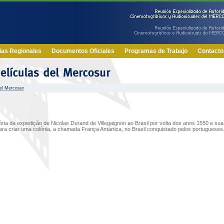
ias Regionales
Documentos Oficiales
Programas de Trabajo
Contacto
el Mercosur
tória da expedição de Nicolas Durand de Villegaignon ao Brasil por volta dos anos 1550 e sua
para criar uma colônia, a chamada França Antártica, no Brasil conquistado pelos portugueses