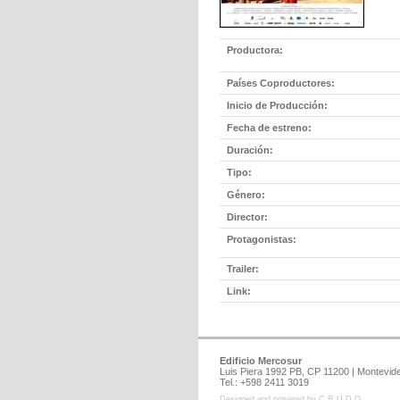
Productora:
Países Coproductores:
Inicio de Producción:
Fecha de estreno:
Duración:
Tipo:
Género:
Director:
Protagonistas:
Trailer:
Link:
Edificio Mercosur
Luis Piera 1992 PB, CP 11200 | Montev
Tel.: +598 2411 3019
Designed and powered by C R U D O