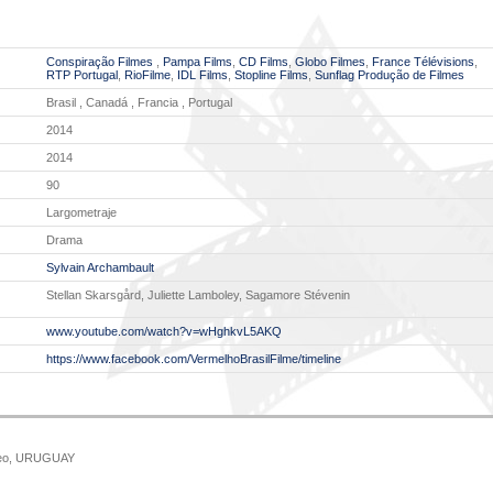
Conspiração Filmes
,
Pampa Films
,
CD Films
,
Globo Filmes
,
France Télévisions
,
RTP Portugal
,
RioFilme
,
IDL Films
,
Stopline Films
,
Sunflag Produção de Filmes
Brasil , Canadá , Francia , Portugal
2014
2014
90
Largometraje
Drama
Sylvain Archambault
Stellan Skarsgård, Juliette Lamboley, Sagamore Stévenin
www.youtube.com/watch?v=wHghkvL5AKQ
https://www.facebook.com/VermelhoBrasilFilme/timeline
ideo, URUGUAY