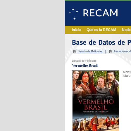
Inicio
Qué es la RECAM
Notic
Listado de Películas
Productores d
Listado de Películas
Vermelho Brasil
A his
luta 