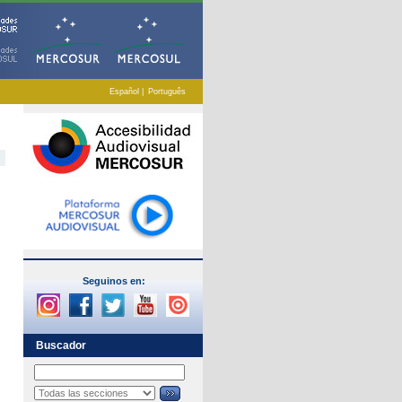
Español
|
Português
.
Seguinos en:
Buscador