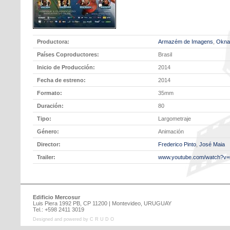
Productora:
Armazém de Imagens
,
Okna
Países Coproductores:
Brasil
Inicio de Producción:
2014
Fecha de estreno:
2014
Formato:
35mm
Duración:
80
Tipo:
Largometraje
Género:
Animación
Director:
Frederico Pinto
,
José Maia
Trailer:
www.youtube.com/watch?v
Edificio Mercosur
Luis Piera 1992 PB, CP 11200 | Montevideo, URUGUAY
Tel.: +598 2411 3019
Designed and powered by C R U D O