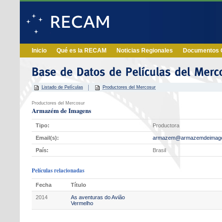
Inicio
Qué es la RECAM
Noticias Regionales
Documentos O
Listado de Películas
Productores del Mercosur
Productores del Mercosur
Armazém de Imagens
Tipo:
Productora
Email(s):
armazem@armazemdeimage
País:
Brasil
Películas relacionadas
Fecha
Título
2014
As aventuras do Avião
Vermelho