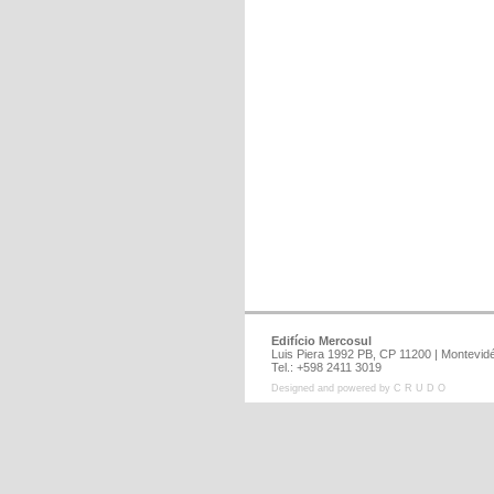
Edifício Mercosul
Luis Piera 1992 PB, CP 11200 | Montev
Tel.: +598 2411 3019
Designed and powered by C R U D O