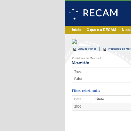
Início
O que é a RECAM
Notíc
Lista de Filmes
Produtores do Mer
Produtores do Mercosul
Metavisión
Tipo:
País:
Filmes relacionados
Data
Título
2008