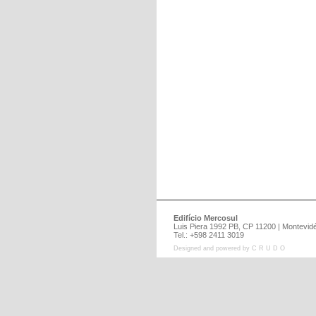
Edifício Mercosul
Luis Piera 1992 PB, CP 11200 | Montev
Tel.: +598 2411 3019
Designed and powered by C R U D O