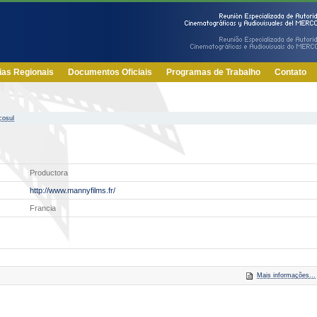
ias Regionais
Documentos Oficiais
Programas de Trabalho
Contato
cosul
Productora
http://www.mannyfilms.fr/
Francia
Mais informações...