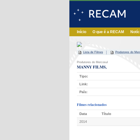
Início
O que é a RECAM
Notíc
Lista de Filmes
Produtores do Mer
Produtores do Mercosul
MANNY FILMS,
Tipo:
Link:
País:
Filmes relacionados
Data
Título
2014