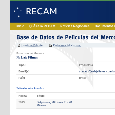
Inicio
Qué es la RECAM
Noticias Regionales
Documentos O
Listado de Películas
Productores del Mercosur
Productores del Mercosur
Na Laje Filmes
Tipo:
Productora
Email(s):
contato@nalajefilmes.com.br
País:
Brasil
Películas relacionadas
Fecha
Título
2013
Satyrianas, 78 Horas Em 78
Minutos