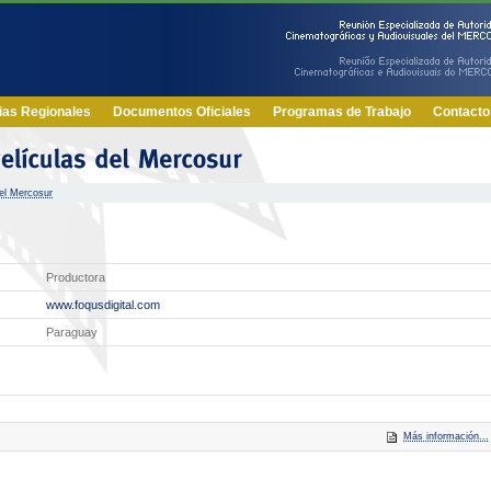
ias Regionales
Documentos Oficiales
Programas de Trabajo
Contacto
el Mercosur
Productora
www.foqusdigital.com
Paraguay
Más información...