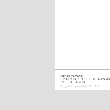
Edificio Mercosur
Luis Piera 1992 PB, CP 11200 | Montev
Tel.: +598 2411 3019
Designed and powered by C R U D O