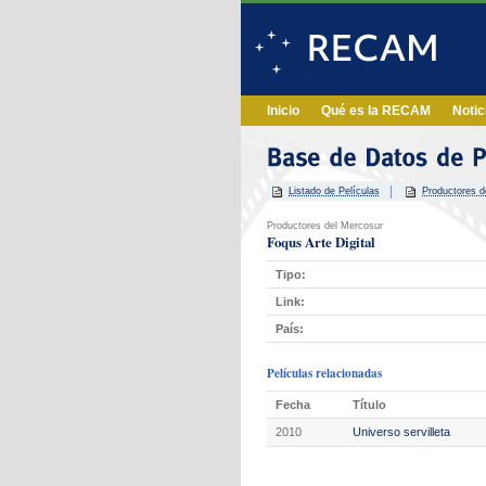
Inicio
Qué es la RECAM
Notic
Listado de Películas
Productores d
Productores del Mercosur
Foqus Arte Digital
Tipo:
Link:
País:
Películas relacionadas
Fecha
Título
2010
Universo servilleta