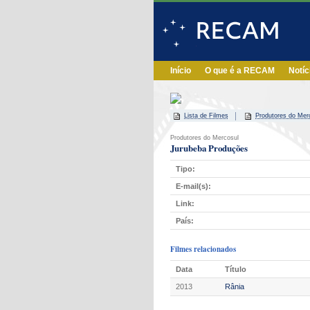
Início
O que é a RECAM
Notíc
Lista de Filmes
Produtores do Mer
Produtores do Mercosul
Jurubeba Produções
Tipo:
E-mail(s):
Link:
País:
Filmes relacionados
Data
Título
2013
Rânia