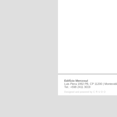
Edifício Mercosul
Luis Piera 1992 PB, CP 11200 | Montev
Tel.: +598 2411 3019
Designed and powered by C R U D O