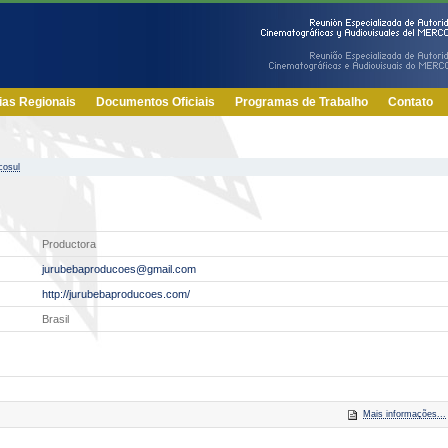
ias Regionais
Documentos Oficiais
Programas de Trabalho
Contato
cosul
Productora
jurubebaproducoes@gmail.com
http://jurubebaproducoes.com/
Brasil
Mais informações...