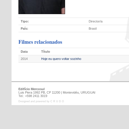
Tipo:
Director/a
País:
Brasil
Filmes relacionados
Data
Título
2014
Hoje eu quero voltar sozinho
Edifício Mercosul
Luis Piera 1992 PB, CP 11200 | Montevidéu, URUGUAI
Tel.: +598 2411 3019
Designed and powered by C R U D O