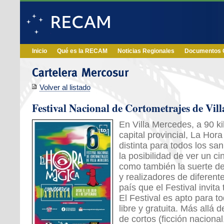
Inicio
Qué es la RECAM
Noticias Regionales
Documentos O
Volver al listado
Festival Nacional de Cortometrajes de Vi
En Villa Mercedes, a 90 ki
capital provincial, La Hor
distinta para todos los sa
la posibilidad de ver un cin
como también la suerte de
y realizadores de diferent
país que el Festival invita
El Festival es apto para t
libre y gratuita. Más allá
de cortos (ficción naciona