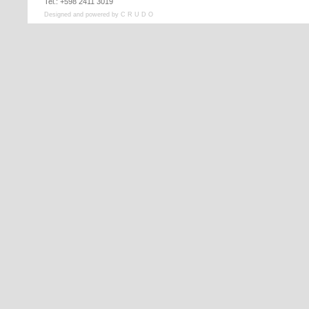
Tel.: +598 2411 3019
Designed and powered by C R U D O