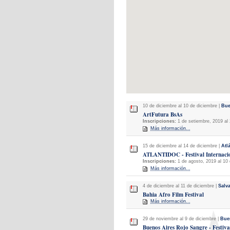
10 de diciembre al 10 de diciembre |
Bue
ArtFutura BsAs
Inscripciones:
1 de setiembre, 2019 al 
Más información...
15 de diciembre al 14 de diciembre |
Atl
ATLANTIDOC - Festival Internaci
Inscripciones:
1 de agosto, 2019 al 10 
Más información...
4 de diciembre al 11 de diciembre |
Salv
Bahia Afro Film Festival
Más información...
29 de noviembre al 9 de diciembre |
Bue
Buenos Aires Rojo Sangre - Festiva