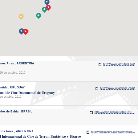
nos Aires
,
ARGENTINA
http://www.artfutura.org/
26 de octubre, 2019
ántida
,
URUGUAY
http://www.atlantidoc.com/
onal de Cine Documental de Uruguay
de octubre, 2019
ador de Bahia
,
BRASIL
http://ivbaff.bahiaafrofilmfesti...
nos Aires
,
ARGENTINA
http://rojosangre.quintadimensio...
l Internacional de Cine de Terror, Fantástico y Bizarro