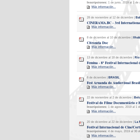
Inscripciones:
1 de junio, 2019 al 1 de
Más información...
28 de noviembre al 12 de diciembre |
Ba
CINERAMA.BC - 3rd International 
Más información...
8 de diciembre al 10 de diciembre |
Ilha
Citronela Doc
Más información...
13 de diciembre al 18 de diciembre |
Río
Femina - 8º Festival Internacional
Más información...
6 de diciembre |
BRASIL
Fest Aruanda do Audiovisual Brasil
Más información...
22 de noviembre al 2 de diciembre |
Bel
Festival do Filme Documentário e 
Inscripciones:
1 de agosto, 2019 al 1 d
Más información...
20 de diciembre al 22 de diciembre |
La 
Festival Internacional de Cine/Cort
Inscripciones:
4 de mayo, 2019 al 30 d
Más información...