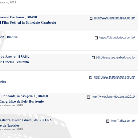
 agosto, 2019
lneário Camboriú
,
BRASIL
http://www.cineramabc.com.br/
Film Festival in Balneário Camboriú
bela
,
BRASIL
https://citroneladoc.com.br/
 do Janeiro
,
BRASIL
http://www.feminafest.com.br
 de Cinema Feminino
http://www.festaruanda.com.br/
eiro
o Horizonte, minas gerais
,
BRASIL
http://www.forumdoc.org.br/2011/
Etnográfico de Belo Horizonte
e setiembre, 2019
Matanza, Buenos Aires
,
ARGENTINA
http://tafic.com.ar/
o de Tapiales
e setiembre, 2019