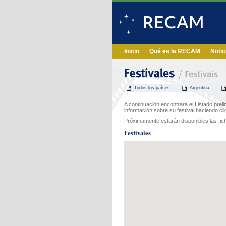
Inicio
Qué es la RECAM
Notic
Todos los países
Argentina
A continuación encontrará el Listado preli
información sobre su festival haciendo cl
Próximamente estarán disponibles las fi
Festivales