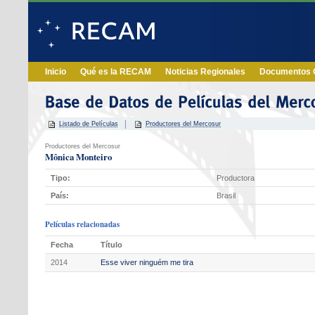
Inicio
Qué es la RECAM
Noticias Regionales
Documentos O
Listado de Películas
Productores del Mercosur
Productores del Mercosur
Mônica Monteiro
Tipo:
Productora
País:
Brasil
Películas relacionadas
Fecha
Título
2014
Esse viver ninguém me tira