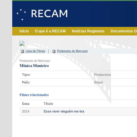
Início
O que é a RECAM
Notícias Regionais
Documentos Of
Lista de Filmes
Produtores do Mercosul
Produtores do Mercosul
Mônica Monteiro
Tipo:
Productora
País:
Brasil
Filmes relacionados
Data
Título
2014
Esse viver ninguém me tira